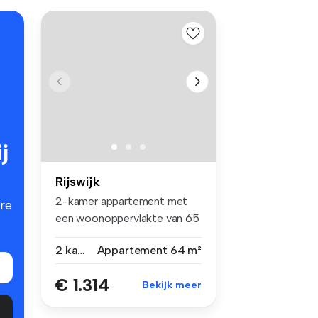
j
Rijswijk
2-kamer appartement met
re
een woonoppervlakte van 65
m2, vo...
2 kamers
Appartement
64 m²
€ 1.314
Bekijk meer