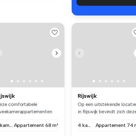
ijswijk
Rijswijk
eze comfortabele
Op een uitstekende locati
weekamerappartementen
in Rijswijk bevindt zich dez
jn knus, maar ...
...
2 kamers
Appartement
68 m²
4 kamers
Appartement
74 