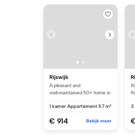
Rijswijk
R
A pleasant and
K
well‑maintained 50+ home in
Ri
complex Over D...
ka
1 kamer
Appartement
57 m²
€ 914
€
Bekijk meer