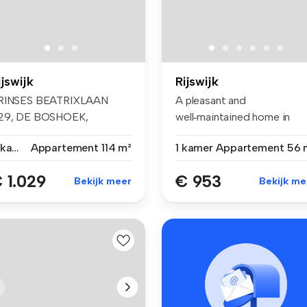
ijswijk
Rijswijk
RINSES BEATRIXLAAN
A pleasant and
29, DE BOSHOEK,
well‑maintained home in
IJSWIJKTIJDELIJKE H...
complex Churchilll...
3 kamers
Appartement
114 m²
1 kamer
Appartement
56 
 1.029
€ 953
Bekijk meer
Bekijk me