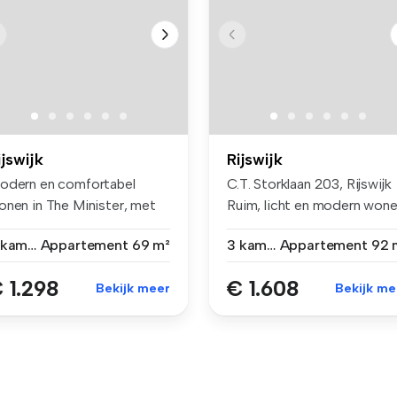
ijswijk
Rijswijk
odern en comfortabel
C.T. Storklaan 203, Rijswijk
onen in The Minister, met
Ruim, licht en modern wone.
n slim...
2 kamers
Appartement
69 m²
3 kamers
Appartement
92 
 1.298
€ 1.608
Bekijk meer
Bekijk me