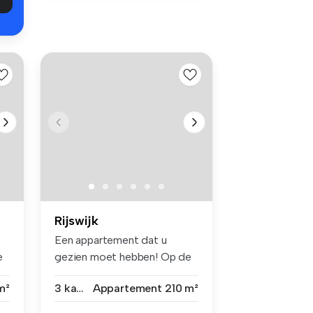
Rijswijk
e
Een appartement dat u
e
gezien moet hebben! Op de
4de verdi...
m²
3 kamers
Appartement
210 m²