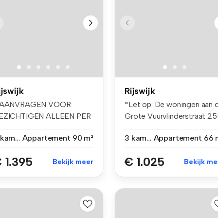
ijswijk
Rijswijk
 AANVRAGEN VOOR
*Let op: De woningen aan 
EZICHTIGEN ALLEEN PER
Grote Vuurvlinderstraat 2
MAIL, TELEFONISC...
e...
3 kamers
Appartement
90 m²
3 kamers
Appartement
66 
 1.395
€ 1.025
Bekijk meer
Bekijk me