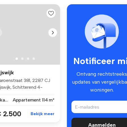
Notificeer mi
ijswijk
Ontvang rechtstreeks
laroenstraat 381, 2287 CJ
updates van vergelijkba
jswijk, Schitterend 4-
woningen.
me...
3 kamers
Appartement
114 m²
 2.500
Bekijk meer
Aanmelden