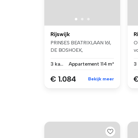
Rijswijk
R
PRINSES BEATRIXLAAN 161,
O
DE BOSHOEK,
v
RIJSWIJKTIJDELIJKE H...
de
3 kamers
Appartement
114 m²
€ 1.084
€
Bekijk meer