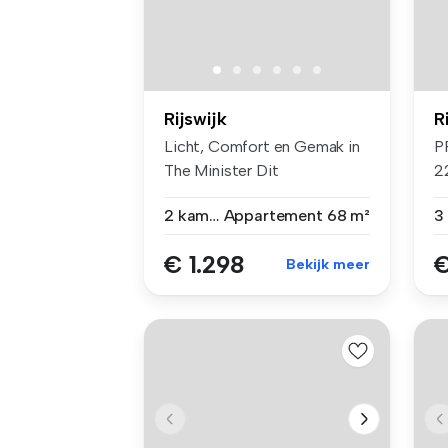
Rijswijk
R
Licht, Comfort en Gemak in
P
The Minister Dit
2
comfortabel...
R
2 kamers
Appartement
68 m²
€ 1.298
€
Bekijk meer