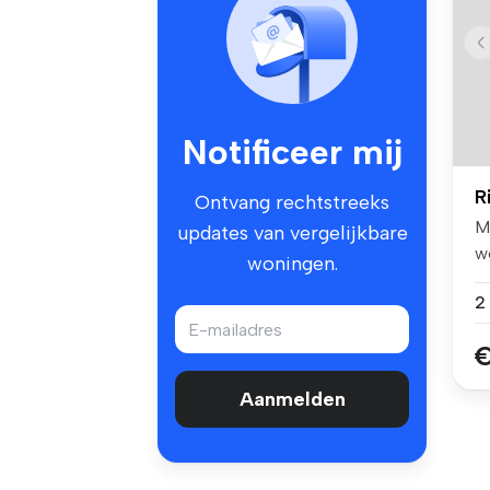
Notificeer mij
R
Ontvang rechtstreeks
M
updates van vergelijkbare
w
woningen.
ee
€
Aanmelden