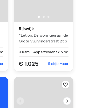
Rijswijk
*Let op: De woningen aan de
Grote Vuurvlinderstraat 255
e...
m²
3 kamers
Appartement
66 m²
€ 1.025
er
Bekijk meer