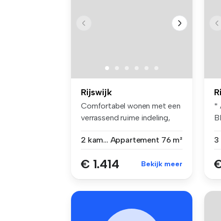
Rijswijk
R
Comfortabel wonen met een
*
verrassend ruime indeling,
B
een ...
E
2 kamers
Appartement
76 m²
€ 1.414
€
Bekijk meer