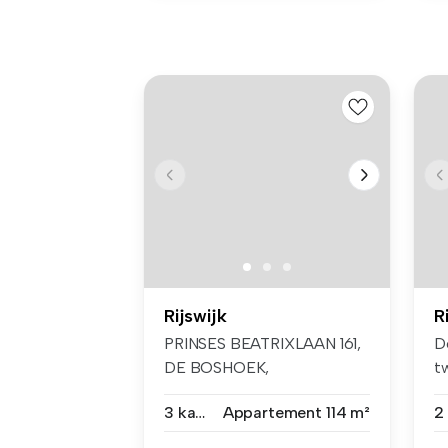
Rijswijk
R
PRINSES BEATRIXLAAN 161,
D
DE BOSHOEK,
t
RIJSWIJKTIJDELIJKE H...
zi
3 kamers
Appartement
114 m²