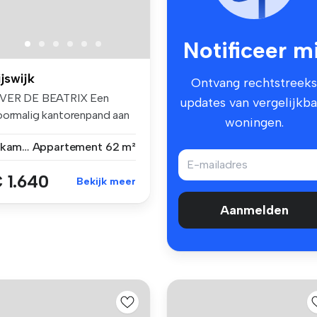
Notificeer mi
ijswijk
Ontvang rechtstreeks
VER DE BEATRIX Een
updates van vergelijkba
oormalig kantorenpand aan
woningen.
 Prins...
3 kamers
Appartement
62 m²
 1.640
Bekijk meer
Aanmelden