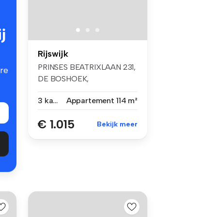
j
Rijswijk
PRINSES BEATRIXLAAN 231,
re
DE BOSHOEK,
RIJSWIJKTIJDELIJKE H...
3 kamers
Appartement
114 m²
€ 1.015
Bekijk meer