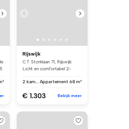
Rijswijk
de
C.T. Storklaan 71, Rijswijk
55
Licht en comfortabel 2-
kame...
m²
2 kamers
Appartement
68 m²
€ 1.303
er
Bekijk meer