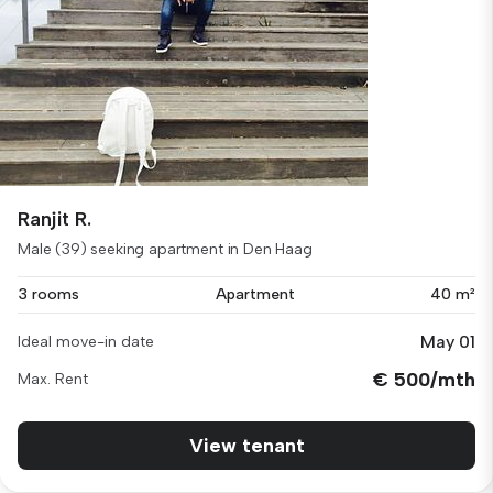
Ranjit R.
Male (39) seeking apartment in Den Haag
3 rooms
Apartment
40 m²
May 01
Ideal move-in date
€ 500/mth
Max. Rent
View tenant