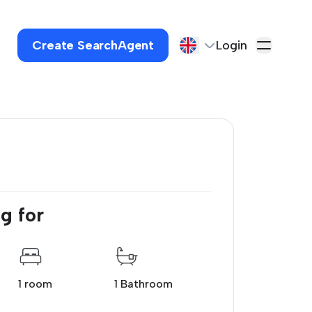
Create SearchAgent
Login
g for
1 room
1 Bathroom