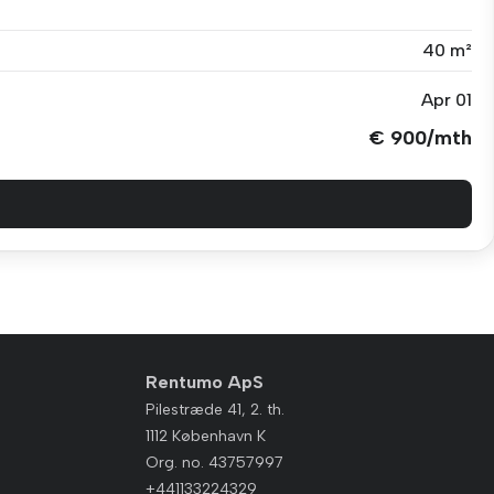
40 m²
Apr 01
€ 900/mth
Rentumo ApS
Pilestræde 41, 2. th.
1112 København K
Org. no. 43757997
+441133224329