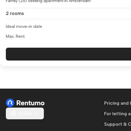
Family (25) seeking apartment in Amsterdam
2 rooms
Ideal move-in date
Max. Rent
Pricing and 
English
For letting 
Support & 