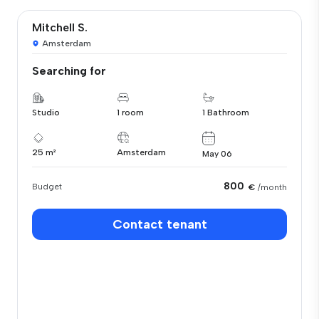
Mitchell S.
Amsterdam
Searching for
Studio
1 room
1 Bathroom
25 m²
Amsterdam
May 06
800
Budget
€
/month
Contact tenant