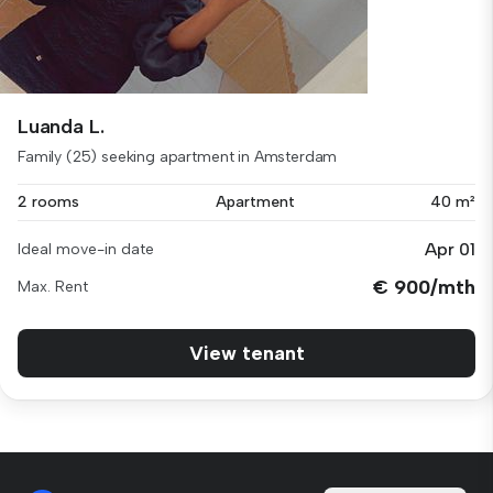
Luanda L.
Family (25) seeking apartment in Amsterdam
2 rooms
Apartment
40 m²
Apr 01
Ideal move-in date
€ 900/mth
Max. Rent
View tenant