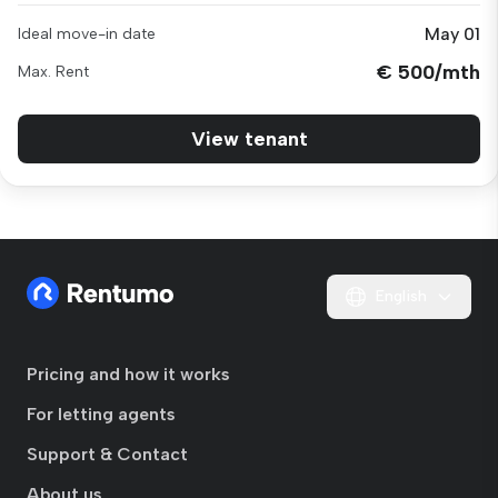
May 01
Ideal move-in date
€ 500/mth
Max. Rent
View tenant
English
Pricing and how it works
For letting agents
Support & Contact
About us