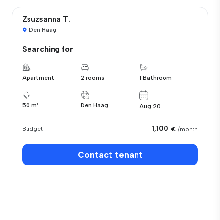
Zsuzsanna T.
Den Haag
Searching for
Apartment
2 rooms
1 Bathroom
50 m²
Den Haag
Aug 20
1,100
Budget
€
/month
Contact tenant