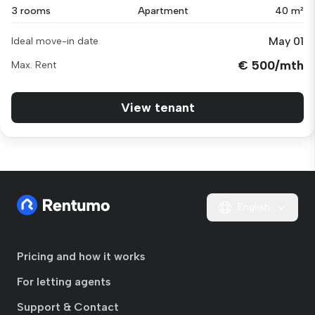
3 rooms
Apartment
40 m²
May 01
Ideal move-in date
€ 500/mth
Max. Rent
View tenant
English
Pricing and how it works
For letting agents
Support & Contact