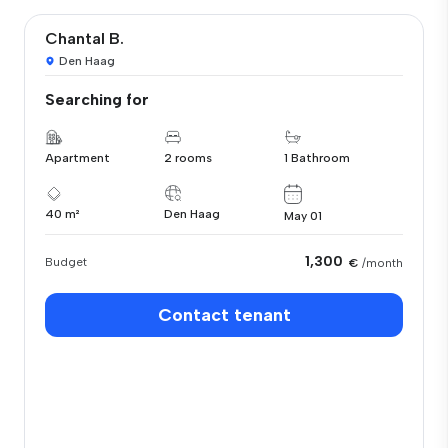
Chantal B.
Den Haag
Searching for
Apartment
2 rooms
1 Bathroom
40 m²
Den Haag
May 01
1,300
Budget
€
/month
Contact tenant