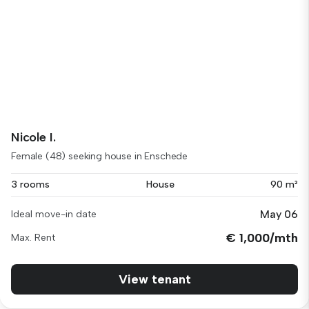
Nicole I.
Female (48) seeking house in Enschede
3 rooms
House
90 m²
May 06
Ideal move-in date
€ 1,000/mth
Max. Rent
View tenant