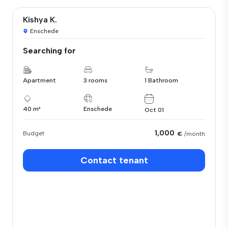
Kishya K.
Enschede
Searching for
Apartment
3 rooms
1 Bathroom
40 m²
Enschede
Oct 01
1,000
Budget
€
/month
Contact tenant