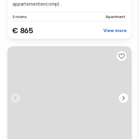
appartementencompl...
3 rooms
Apartment
€ 865
View more