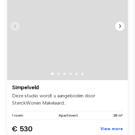
Simpelveld
Deze studio wordt u aangeboden door
SterckWonen Makelaard...
1 room
Apartment
38 m²
€ 530
View more