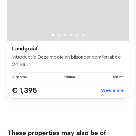
Landgraaf
Introductie Deze mooie en bijzonder comfortabele
2^1 ka...
4 rooms
House
126 m²
€ 1,395
View more
These properties may also be of