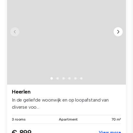
Heerlen
In de geliefde woonwijk en op loopafstand van
diverse voo...
3 rooms
Apartment
70 m²
€ 899
View more