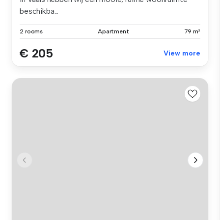
beschikba...
2 rooms
Apartment
79 m²
€ 205
View more