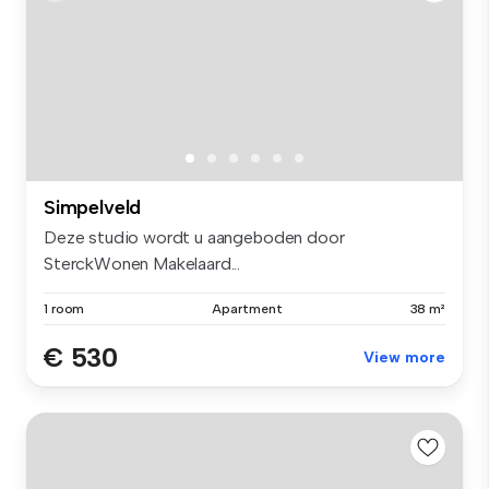
Simpelveld
Deze studio wordt u aangeboden door
SterckWonen Makelaard...
1 room
Apartment
38 m²
€ 530
View more