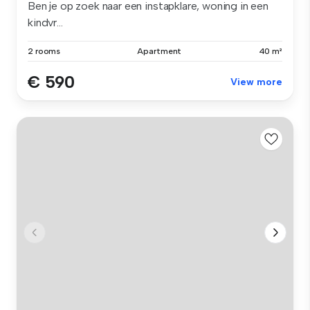
Ben je op zoek naar een instapklare, woning in een
kindvr...
2 rooms
Apartment
40 m²
€ 590
View more