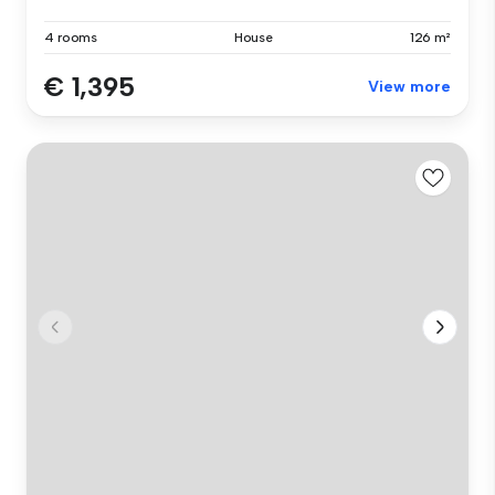
4 rooms
House
126 m²
€ 1,395
View more