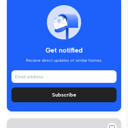
Get notified
Receive direct updates of similar homes.
Subscribe