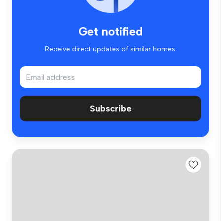
Get notified
Receive direct updates of similar homes.
Subscribe