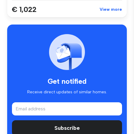
€ 1,022
View more
Get notified
Receive direct updates of similar homes.
Subscribe