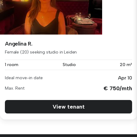
Angelina R.
Female (20) seeking studio in Leiden
1 room
Studio
20 m²
Apr 10
Ideal move-in date
€ 750/mth
Max. Rent
View tenant