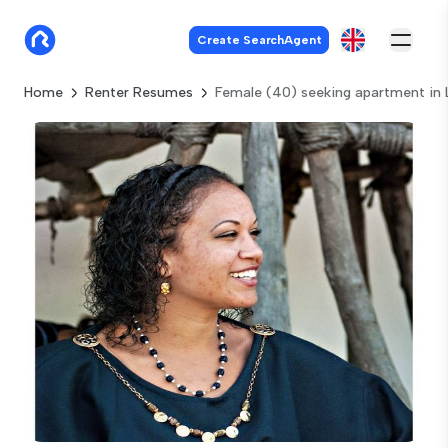
Create SearchAgent
Home
Renter Resumes
Female (40) seeking apartment in 