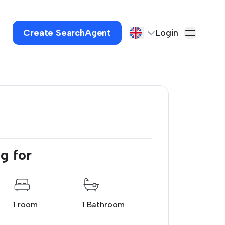
Create SearchAgent
Login
g for
1 room
1 Bathroom