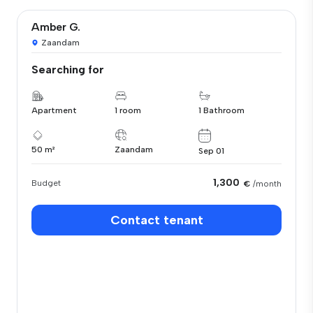
Amber G.
Zaandam
Searching for
Apartment
1 room
1 Bathroom
50 m²
Zaandam
Sep 01
1,300
Budget
€
/month
Contact tenant