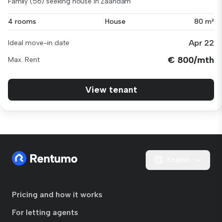
Family (56) seeking house in Zaandam
4 rooms
House
80 m²
Apr 22
Ideal move-in date
€ 800/mth
Max. Rent
View tenant
English
Pricing and how it works
For letting agents