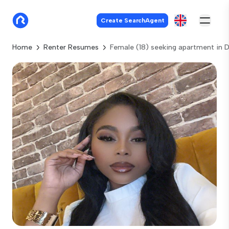
Create SearchAgent
Home
Renter Resumes
Female (18) seeking apartment in 