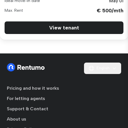
May 01
Ideal move-in date
€ 500/mth
Max. Rent
View tenant
English
Pricing and how it works
For letting agents
Support & Contact
About us