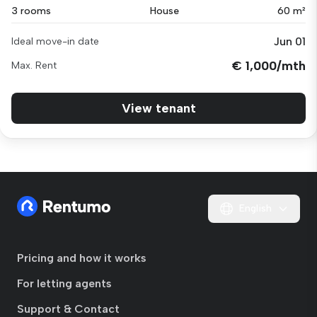
3 rooms
House
60 m²
Jun 01
Ideal move-in date
€ 1,000/mth
Max. Rent
View tenant
English
Pricing and how it works
For letting agents
Support & Contact