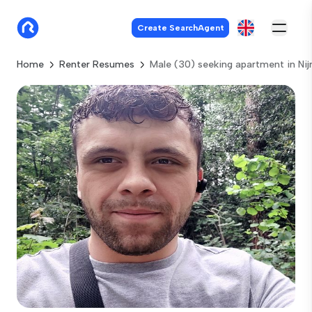
Create SearchAgent
Home
Renter Resumes
Male (30) seeking apartment in Ni