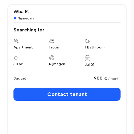
Wba R.
Nijmegen
Searching for
Apartment
1 room
1 Bathroom
30 m²
Nijmegen
Jul 01
900
Budget
€
/month
Contact tenant