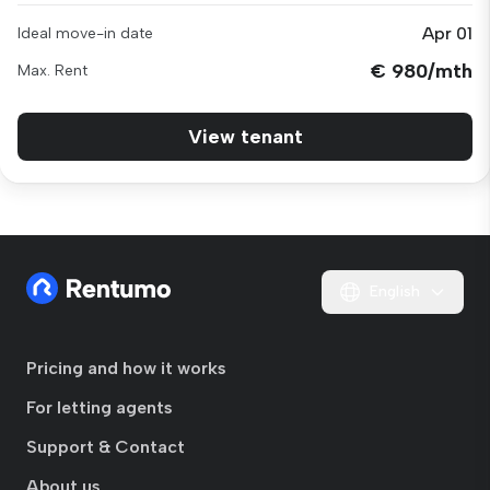
Apr 01
Ideal move-in date
€ 980/mth
Max. Rent
View tenant
English
Pricing and how it works
For letting agents
Support & Contact
About us