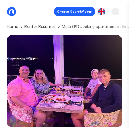
Create SearchAgent
Home
Renter Resumes
Male (19) seeking apartment in Ei