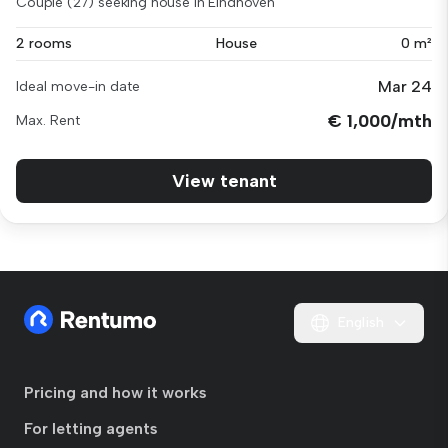
Couple (27) seeking house in Eindhoven
2 rooms
House
0 m²
Mar 24
Ideal move-in date
€ 1,000/mth
Max. Rent
View tenant
English
Pricing and how it works
For letting agents