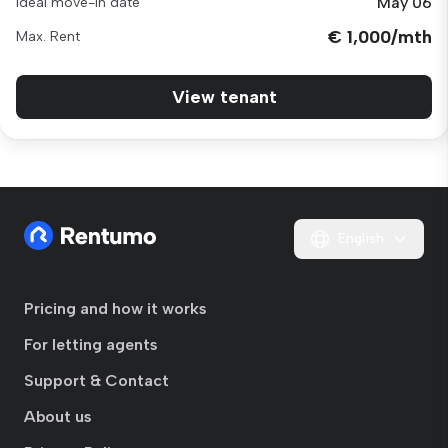
May 06
Ideal move-in date
€ 1,000/mth
Max. Rent
View tenant
English
Pricing and how it works
For letting agents
Support & Contact
About us