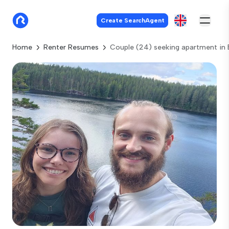
Create SearchAgent
Home
Renter Resumes
Couple (24) seeking apartment in