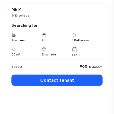
Rik K.
Enschede
Searching for
Apartment
1 room
1 Bathroom
50 m²
Enschede
Feb 01
900
Budget
€
/month
Contact tenant