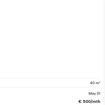
40 m²
May 01
€ 500/mth