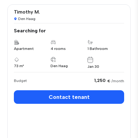
Timothy M.
Den Haag
Searching for
Apartment
4 rooms
1 Bathroom
73 m²
Den Haag
Jan 30
1,250
Budget
€
/month
Contact tenant