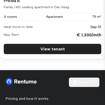
Pricilla R.
Family (46) seeking apartment in Den Haag
4 rooms
Apartment
75 m²
Sep 01
Ideal move-in date
€ 1,300/mth
Max. Rent
View tenant
English
Pricing and how it works