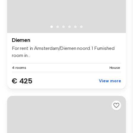
Diemen
For rent in Amsterdam/Diemen noord. 1 Furnished
room in...
4 rooms
House
€ 425
View more