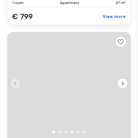
1 room
Apartment
27 m²
€ 799
View more