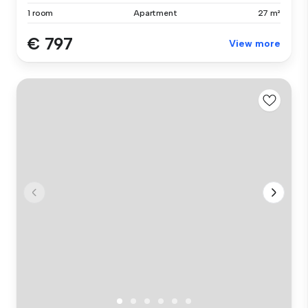
1 room
Apartment
27 m²
€ 797
View more