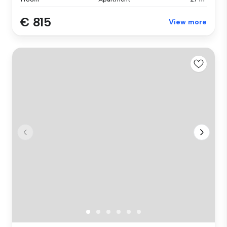
€ 815
View more