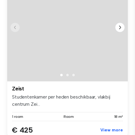
Zeist
Studentenkamer per heden beschikbaar, vlakbij
centrum Zei...
1 room
Room
18 m²
€ 425
View more