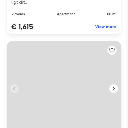
ligt dit...
2 rooms
Apartment
80 m²
€ 1,615
View more