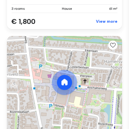
3 rooms
House
61 m²
€ 1,800
View more