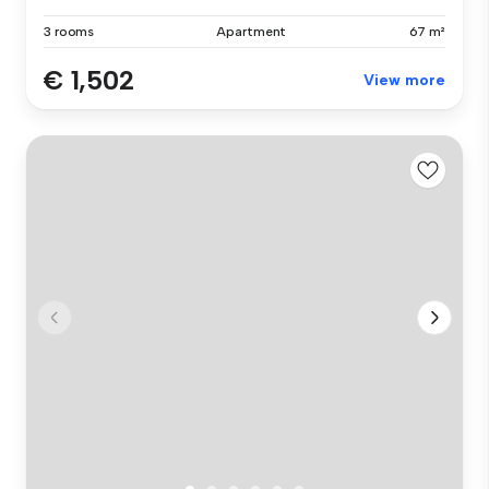
3 rooms
Apartment
67 m²
€ 1,502
View more