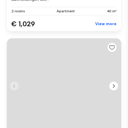
2 rooms
Apartment
40 m²
€ 1,029
View more