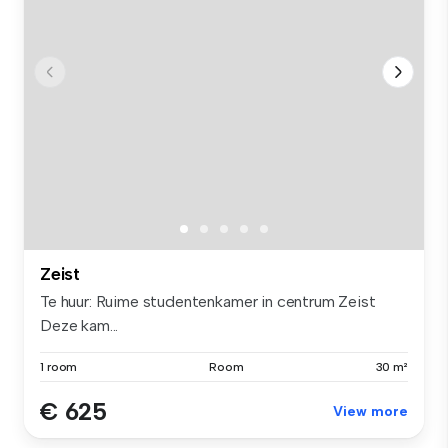
Zeist
Te huur: Ruime studentenkamer in centrum Zeist
Deze kam...
1 room
Room
30 m²
€ 625
View more