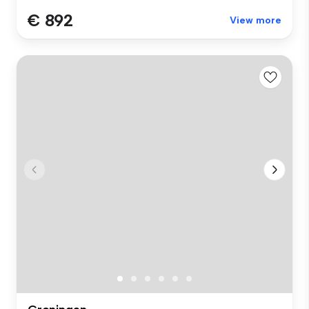
€ 892
View more