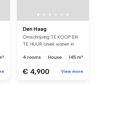
Den Haag
Omschrijving TE KOOP EN
TE HUUR Uniek wonen in
indust...
m²
4 rooms
House
145 m²
€ 4,900
re
View more