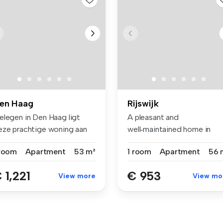
en Haag
Rijswijk
elegen in Den Haag ligt
A pleasant and
eze prachtige woning aan
well‑maintained home in
 Pav...
complex Churchilll...
 room
Apartment
53 m²
1 room
Apartment
56 
 1,221
€ 953
View more
View mo