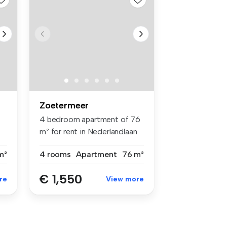
Zoetermeer
4 bedroom apartment of 76
m² for rent in Nederlandlaan
46...
m²
4 rooms
Apartment
76 m²
€ 1,550
re
View more