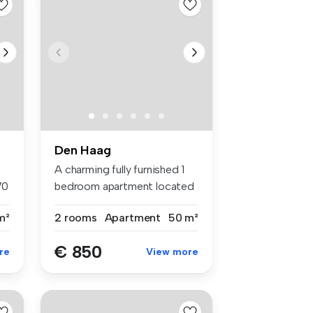
Den Haag
A charming fully furnished 1
70
bedroom apartment located
on...
m²
2 rooms
Apartment
50 m²
€ 850
re
View more