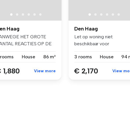
en Haag
Den Haag
ANWEGE HET GROTE
Let op woning niet
ANTAL REACTIES OP DE
beschikbaar voor
ESCHIKBARE WONIN...
woningdelers of stude...
 rooms
House
86 m²
3 rooms
House
94 
 1,880
€ 2,170
View more
View mo