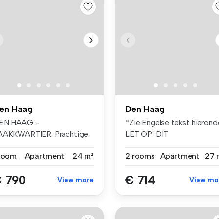
en Haag
Den Haag
EN HAAG -
*Zie Engelse tekst hierond
AAKKWARTIER: Prachtige
LET OP! DIT
udio, gelegen op de ...
APPARTEMENT IS...
 room
Apartment
24 m²
2 rooms
Apartment
27 
 790
€ 714
View more
View mo