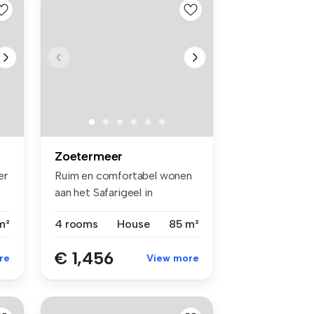
Zoetermeer
er
Ruim en comfortabel wonen
aan het Safarigeel in
Zoetermee...
m²
4 rooms
House
85 m²
€ 1,456
re
View more