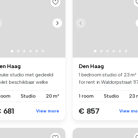
en Haag
Den Haag
euke studio met gedeeld
1 bedroom studio of 23 m²
oilet beschikbaar welke
for rent in Waldorpstraat 11
rfect...
...
 room
Studio
20 m²
1 room
Studio
23 
 681
€ 857
View more
View mo