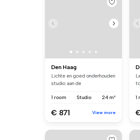
Den Haag
D
Lichte en goed onderhouden
L
studio aan de
t
Regentesselaan i...
pe
1 room
Studio
24 m²
1
€ 871
€
View more