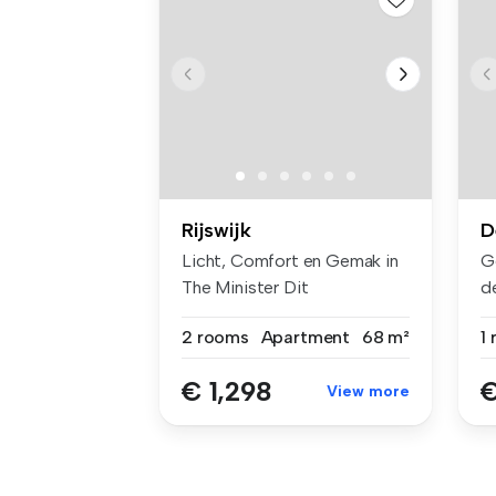
Rijswijk
D
Licht, Comfort en Gemak in
G
The Minister Dit
d
comfortabel...
de
2 rooms
Apartment
68 m²
1
€ 1,298
€
View more