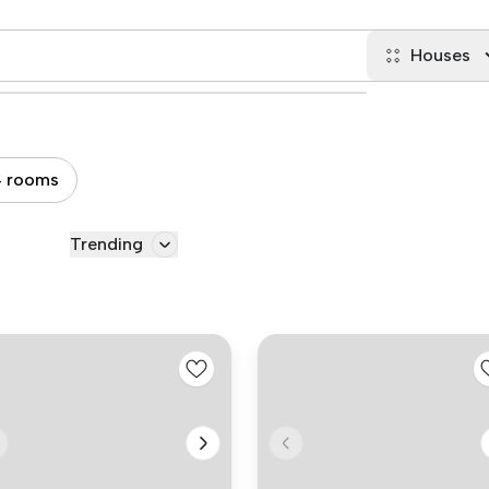
Houses
 rooms
Trending