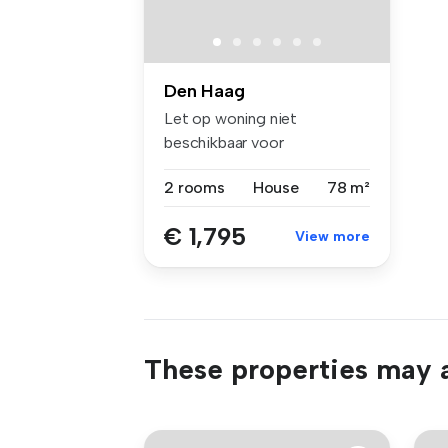
Den Haag
Let op woning niet
beschikbaar voor
woningdelers of stude...
2 rooms
House
78 m²
€ 1,795
View more
These properties may a