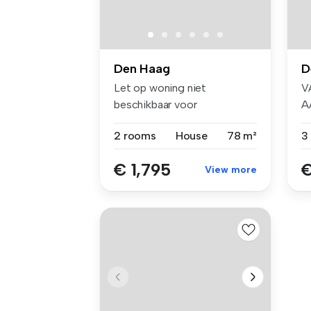
Den Haag
D
Let op woning niet
V
beschikbaar voor
A
woningdelers of stude...
B
2 rooms
House
78 m²
3
€ 1,795
€
View more