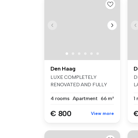
Den Haag
D
LUXE COMPLETELY
D
RENOVATED AND FULLY
L
FURNISHED APARTMENT
st
4 rooms
Apartment
66 m²
1
W...
€ 800
€
View more