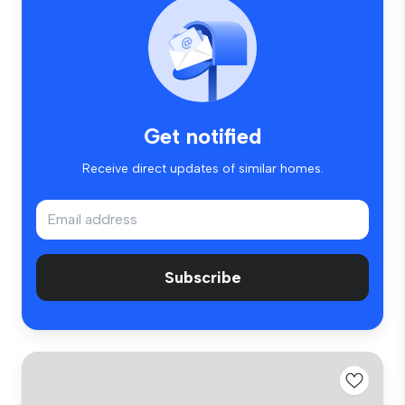
Get notified
Receive direct updates of similar homes.
Subscribe