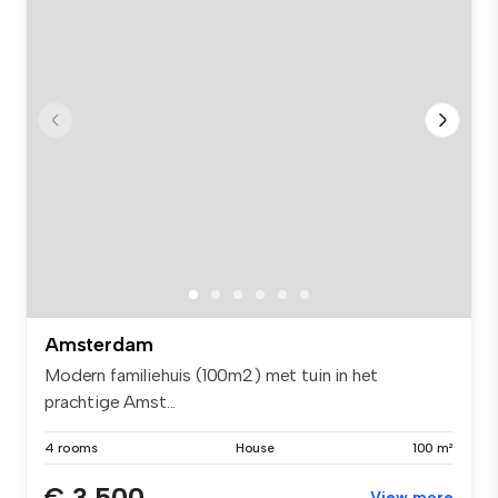
Amsterdam
Modern familiehuis (100m2) met tuin in het
prachtige Amst...
4 rooms
House
100 m²
€ 3,500
View more