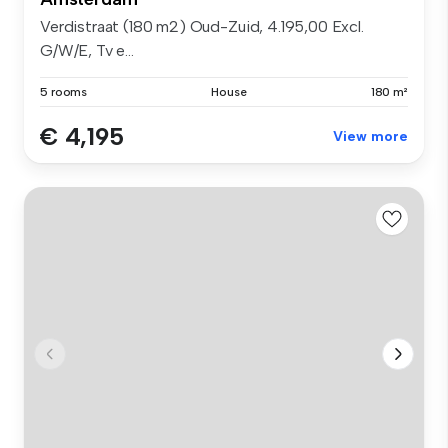
Verdistraat (180 m2) Oud-Zuid, 4.195,00 Excl.
G/W/E, Tv e...
5 rooms
House
180 m²
€ 4,195
View more