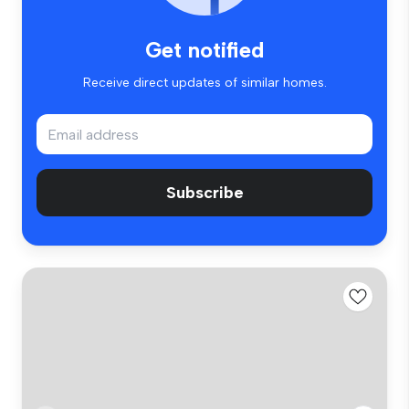
Get notified
Receive direct updates of similar homes.
Subscribe