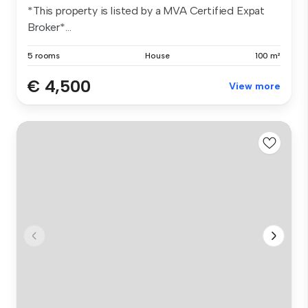
*This property is listed by a MVA Certified Expat
Broker*...
5 rooms
House
100 m²
€ 4,500
View more