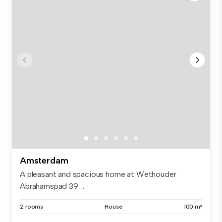
Amsterdam
A pleasant and spacious home at Wethouder
Abrahamspad 39 ...
2 rooms
House
100 m²