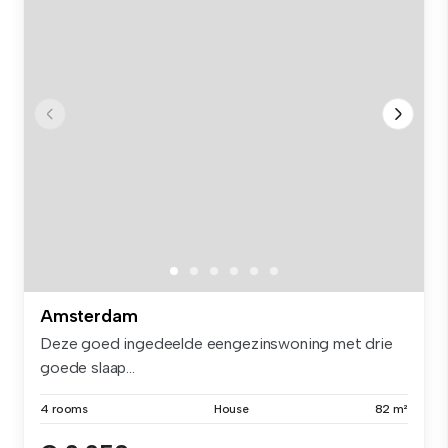
Amsterdam
Deze goed ingedeelde eengezinswoning met drie
goede slaap...
4 rooms
House
82 m²