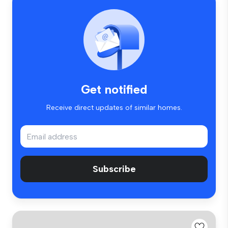
Get notified
Receive direct updates of similar homes.
Subscribe