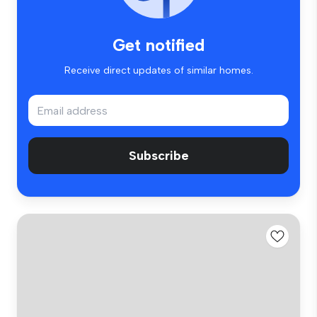
Get notified
Receive direct updates of similar homes.
Subscribe