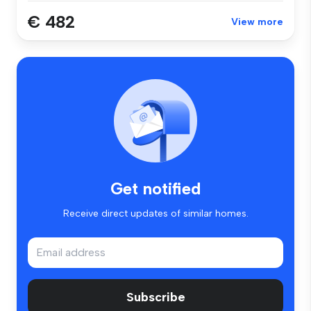
€ 482
View more
Get notified
Receive direct updates of similar homes.
Subscribe