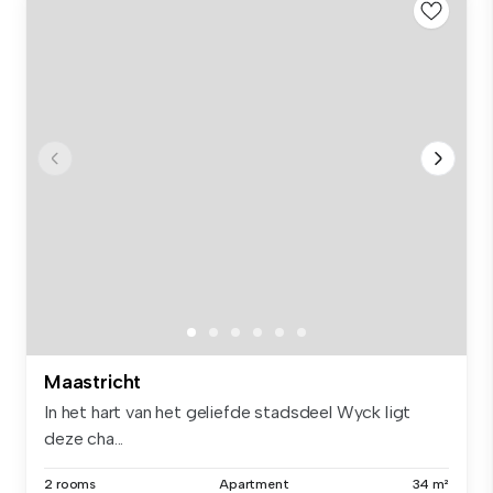
Maastricht
In het hart van het geliefde stadsdeel Wyck ligt
deze cha...
2 rooms
Apartment
34 m²