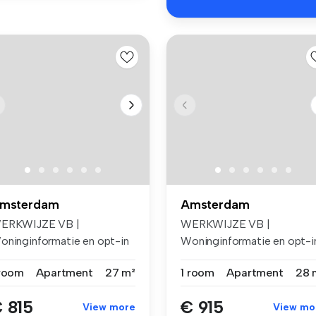
msterdam
Amsterdam
ERKWIJZE VB |
WERKWIJZE VB |
oninginformatie en opt-in
Woninginformatie en opt-i
or e-mails ...
voor e-mails ...
 room
Apartment
27 m²
1 room
Apartment
28 
 815
€ 915
View more
View mo