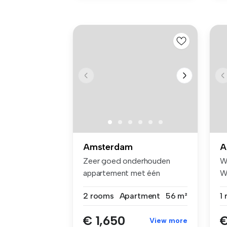
Amsterdam
A
Zeer goed onderhouden
W
appartement met één
W
slaapkamer. A...
vo
2 rooms
Apartment
56 m²
1
€ 1,650
€
View more