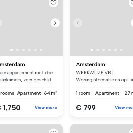
msterdam
Amsterdam
uim appartement met drie
WERKWIJZE VB |
laapkamers, zeer geschikt
Woninginformatie en opt-i
or...
voor e-mails ...
 rooms
Apartment
64 m²
1 room
Apartment
27 
 1,750
€ 799
View more
View mo