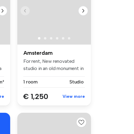
Amsterdam
For rent, New renovated
a
studio in an old monument in
the ...
m²
1 room
Studio
€ 1,250
re
View more