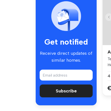
Get notified
A
Receive direct updates of
T
similar homes.
He
4
€
Subscribe