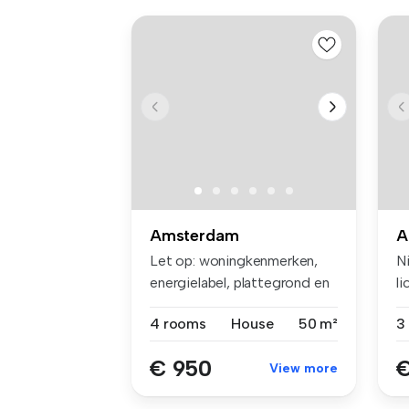
Amsterdam
A
Let op: woningkenmerken,
N
energielabel, plattegrond en
l
huu...
va
4 rooms
House
50 m²
3
€ 950
€
View more