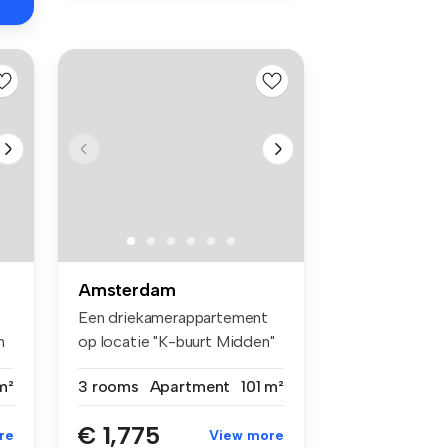
Amsterdam
Een driekamerappartement
n
op locatie "K-buurt Midden"
in A...
m²
3 rooms
Apartment
101 m²
€ 1,775
re
View more