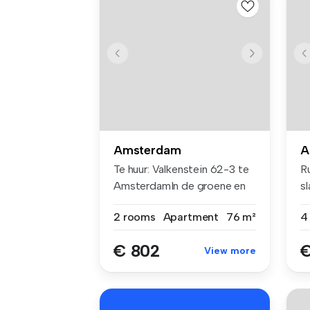
Amsterdam
A
Te huur: Valkenstein 62-3 te
R
AmsterdamIn de groene en
s
rus...
vo
2 rooms
Apartment
76 m²
4
€ 802
€
View more