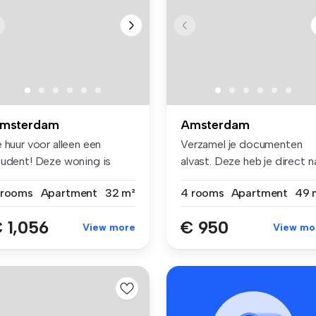
msterdam
Amsterdam
 huur voor alleen een
Verzamel je documenten
tudent! Deze woning is
alvast. Deze heb je direct n
leen ...
de a...
 rooms
Apartment
32 m²
4 rooms
Apartment
49 
 1,056
€ 950
View more
View mo