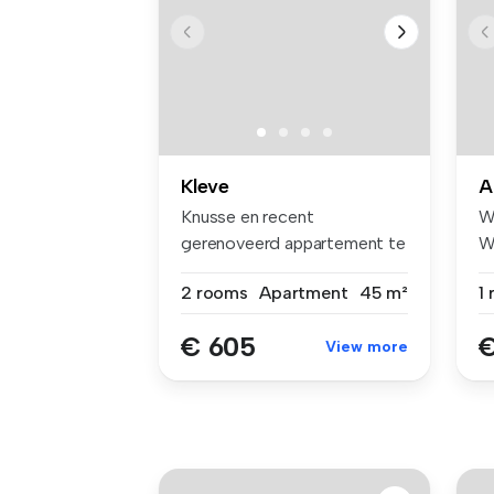
Kleve
A
Knusse en recent
W
gerenoveerd appartement te
W
huur in Kleve...
vo
2 rooms
Apartment
45 m²
1
€ 605
€
View more