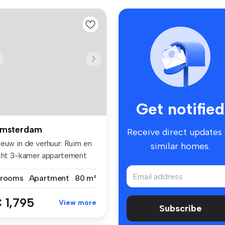
Get notified
msterdam
Receive direct updates
ieuw in de verhuur: Ruim en
similar homes.
icht 3-kamer appartement
...
 rooms
Apartment
80 m²
 1,795
View more
Subscribe