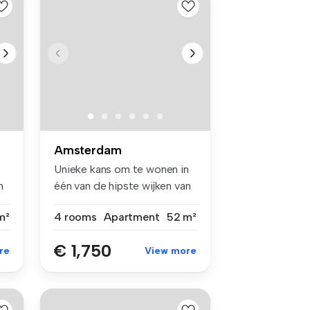
Amsterdam
Unieke kans om te wonen in
n
één van de hipste wijken van
A...
m²
4 rooms
Apartment
52 m²
€ 1,750
re
View more