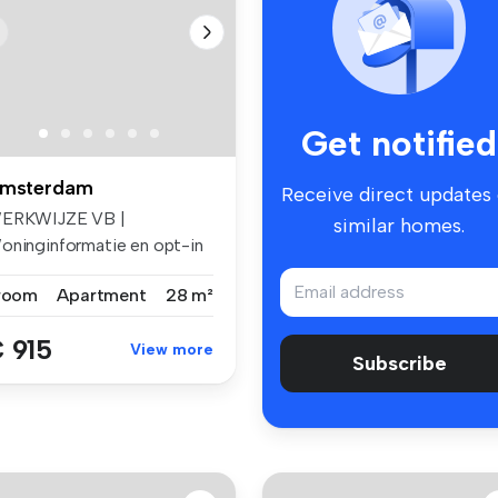
Get notified
msterdam
Receive direct updates
ERKWIJZE VB |
similar homes.
oninginformatie en opt-in
or e-mails ...
 room
Apartment
28 m²
 915
View more
Subscribe