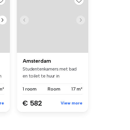
Amsterdam
Studentenkamers met bad
n
en toilet te huur in
Amsterdam - ...
m²
1 room
Room
17 m²
€ 582
re
View more