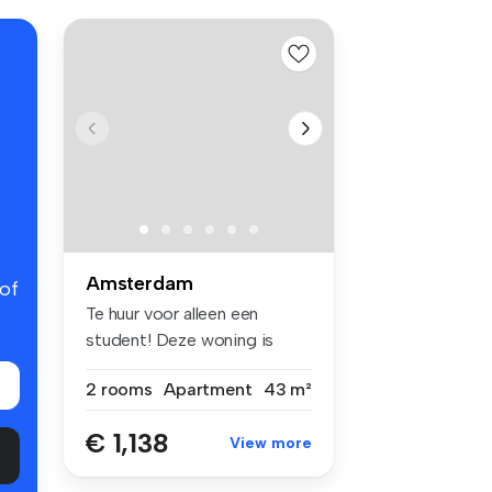
Amsterdam
 of
Te huur voor alleen een
student! Deze woning is
alleen ...
2 rooms
Apartment
43 m²
€ 1,138
View more