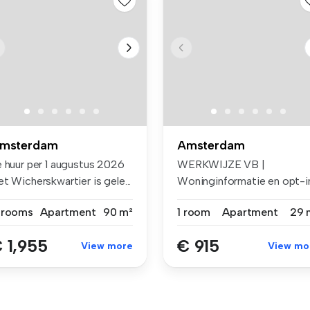
msterdam
Amsterdam
e huur per 1 augustus 2026
WERKWIJZE VB |
t Wicherskwartier is gele...
Woninginformatie en opt-i
voor e-mails ...
 rooms
Apartment
90 m²
1 room
Apartment
29 
 1,955
€ 915
View more
View mo