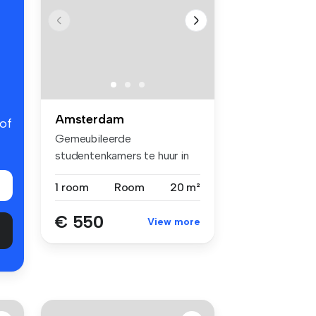
Amsterdam
 of
Gemeubileerde
studentenkamers te huur in
Amsterdam - Slot...
1 room
Room
20 m²
€ 550
View more