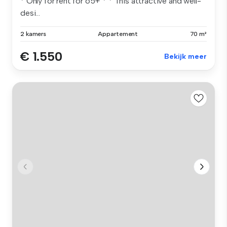
* Only for rent for 65+ * * This attractive and well-
desi...
2 kamers
Appartement
70 m²
€ 1.550
Bekijk meer