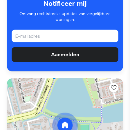
Notificeer mij
Ontvang rechtstreeks updates van vergelijkbare
woningen.
Aanmelden