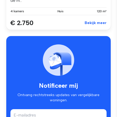
de m...
4 kamers
Huis
120 m²
€ 2.750
Bekijk meer
Notificeer mij
Ontvang rechtstreeks updates van vergelijkbare
woningen.