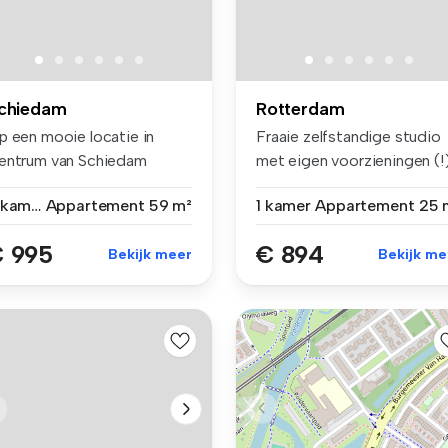
chiedam
Rotterdam
p een mooie locatie in
Fraaie zelfstandige studio
entrum van Schiedam
met eigen voorzieningen (!
legen bied...
ge...
3 kamers
Appartement
59 m²
1 kamer
Appartement
25 
 995
€ 894
Bekijk meer
Bekijk me