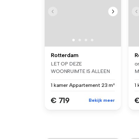
Rotterdam
R
LET OP DEZE
o
WOONRUIMTE IS ALLEEN
M
BESCHIKBAAR VOOR 1
sp
1 kamer
Appartement
23 m²
1
STUDE...
€ 719
€
Bekijk meer