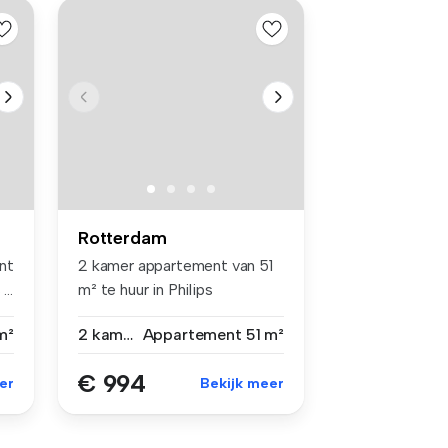
Rotterdam
nt
2 kamer appartement van 51
...
m² te huur in Philips
Willemst...
m²
2 kamers
Appartement
51 m²
€ 994
er
Bekijk meer