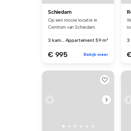
Schiedam
R
Op een mooie locatie in
W
Centrum van Schiedam
r
gelegen bied...
me
3 kamers
Appartement
59 m²
3
€ 995
€
Bekijk meer