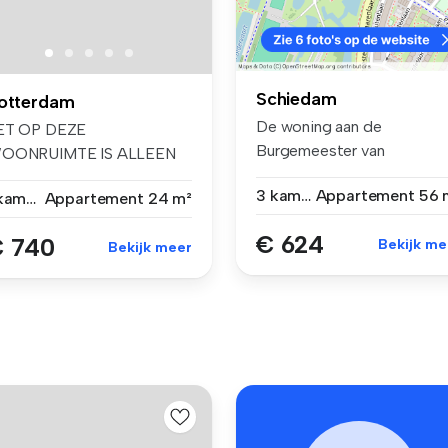
Schiedam
otterdam
De woning aan de
ET OP DEZE
Burgemeester van
OONRUIMTE IS ALLEEN
Haarenlaan 1326 is gele...
ESCHIKBAAR VOOR 1
3 kamers
Appartement
56 
1 kamer
Appartement
24 m²
TUDE...
€ 624
 740
Bekijk me
Bekijk meer