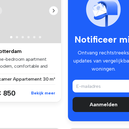
Notificeer mi
otterdam
Ontvang rechtstreeks
ne-bedroom apartment
updates van vergelijkba
odern, comfortable and
woningen.
acious lo...
 kamer
Appartement
30 m²
 850
Bekijk meer
Aanmelden