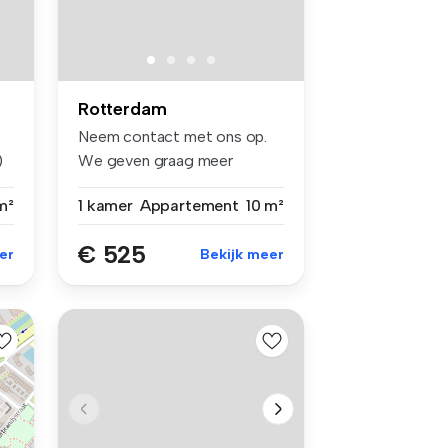
Rotterdam
Neem contact met ons op.
)
We geven graag meer
informatie o...
m²
1 kamer
Appartement
10 m²
€ 525
er
Bekijk meer