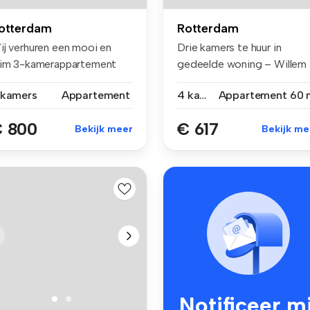
otterdam
Rotterdam
ij verhuren een mooi en
Drie kamers te huur in
uim 3-kamerappartement
gedeelde woning – Willem
t balk...
Buytewech...
 kamers
Appartement
4 kamers
Appartement
60 
 800
€ 617
Bekijk meer
Bekijk me
Notificeer mi