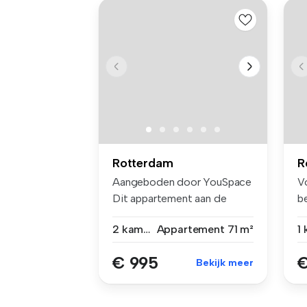
Rotterdam
R
Aangeboden door YouSpace
V
Dit appartement aan de
b
Moerkerke...
e-
2 kamers
Appartement
71 m²
€ 995
€
Bekijk meer