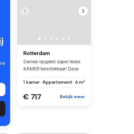
j
Rotterdam
Dames opgelet super leuke
re
KAMER beschikbaar! Deze
zeer ne...
1 kamer
Appartement
6 m²
€ 717
Bekijk meer