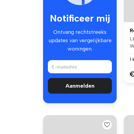
Notificeer mij
R
Ontvang rechtstreeks
L
updates van vergelijkbare
W
woningen.
B
S
€
Aanmelden