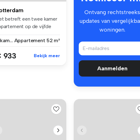
otterdam
Ontvang rechtstreeks
et betreft een twee kamer
updates van vergelijkba
ppartement op de vijfde
woningen.
age...
2 kamers
Appartement
52 m²
 933
Bekijk meer
Aanmelden