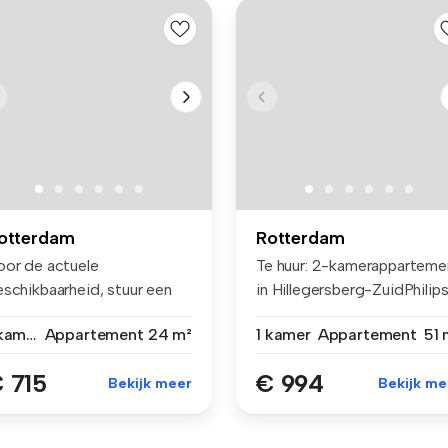
otterdam
Rotterdam
oor de actuele
Te huur: 2-kamerapparteme
eschikbaarheid, stuur een
in Hillegersberg-ZuidPhilips 
mail naar in...
1 kamer
Appartement
24 m²
1 kamer
Appartement
51 
 715
€ 994
Bekijk meer
Bekijk me