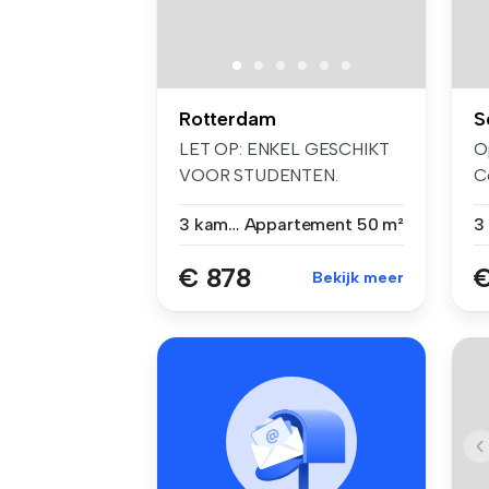
Rotterdam
S
LET OP: ENKEL GESCHIKT
O
VOOR STUDENTEN.
C
STUDEER JIJ NIET? ...
ge
3 kamers
Appartement
50 m²
€ 878
€
Bekijk meer